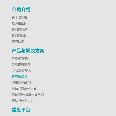
公司介绍
关于唯客福
唯客福国际
我们的客户
我们的团队
招聘信息
产品与解决方案
价签/促销牌
智能排放道具
展示架/促销架
超市糖果盒
购物篮/收纳箱
商品安防系列用品
展会宣传/会展用品系列
槽板 FlexiSlot®
信息平台