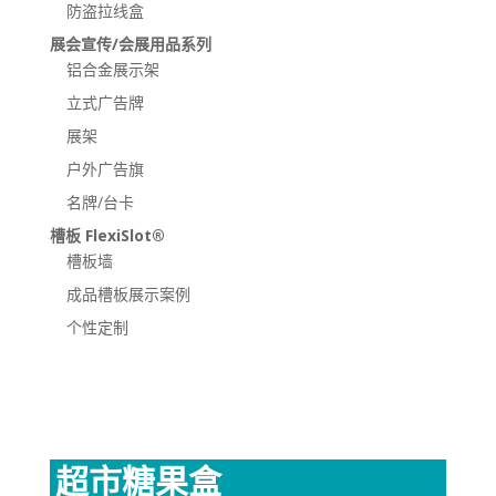
防盗拉线盒
展会宣传/会展用品系列
铝合金展示架
立式广告牌
展架
户外广告旗
名牌/台卡
槽板 FlexiSlot®
槽板墙
成品槽板展示案例
个性定制
超市糖果盒