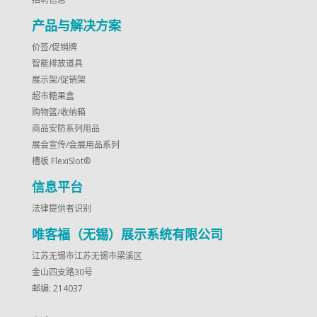
产品与解决方案
价签/促销牌
智能排放道具
展示架/促销架
超市糖果盒
购物篮/收纳箱
商品安防系列用品
展会宣传/会展用品系列
槽板 FlexiSlot®
信息平台
法律提供者识别
唯客福（无锡）展示系统有限公司
江苏无锡市江苏无锡市梁溪区
金山四支路30号
邮编: 214037