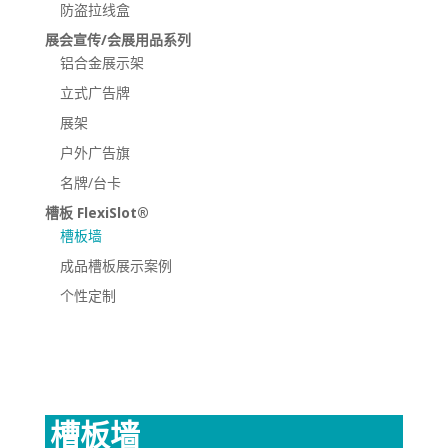
防盗拉线盒
展会宣传/会展用品系列
铝合金展示架
立式广告牌
展架
户外广告旗
名牌/台卡
槽板 FlexiSlot®
槽板墙
成品槽板展示案例
个性定制
槽板墙